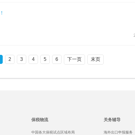
！
2
3
4
5
6
下一页
末页
保税物流
关务辅导
中国各大保税试点区域布局
海外出口申报服务